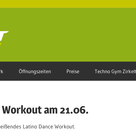
AKTIVFIT-
Rehlingen.de
rk
Öffnungszeiten
Preise
Techno Gym Zirkelt
e Workout am 21.06.
treißendes Latino Dance Workout.