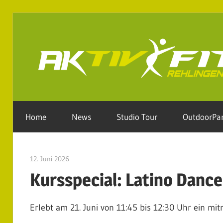
Zum
Inhalt
springen
Home
News
Studio Tour
OutdoorPa
12. Juni 2026
aktivfit
Kursspecial: Latino Danc
Erlebt am 21. Juni von 11:45 bis 12:30 Uhr ein mi