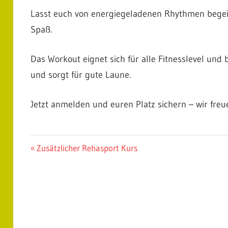
Lasst euch von energiegeladenen Rhythmen begeist
Spaß.
Das Workout eignet sich für alle Fitnesslevel und
und sorgt für gute Laune.
Jetzt anmelden und euren Platz sichern – wir freu
UNCATEGORIZED
Beitragsnavigation
Vorheriger
Zusätzlicher Rehasport Kurs
Beitrag: